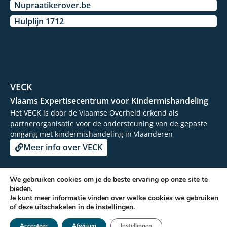
Nupraatikerover.be
Hulplijn 1712
VECK
Vlaams Expertisecentrum voor Kindermishandeling
Het VECK is door de Vlaamse Overheid erkend als
partnerorganisatie voor de ondersteuning van de gepaste
omgang met kindermishandeling in Vlaanderen
Meer info over VECK
We gebruiken cookies om je de beste ervaring op onze site te
bieden.
© 2026 - Vertrouwenscentrum Kindermishandeling
Je kunt meer informatie vinden over welke cookies we gebruiken
of deze uitschakelen in de
instellingen
.
Facebook
Toegankelijkheidsverklaring
-
Privacy beleid
- Kickstarted by
Accepteer
Afwijzen
Instellingen