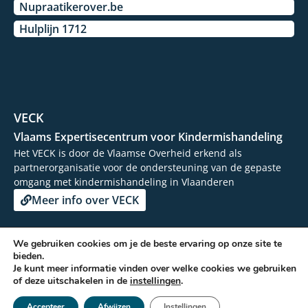
Nupraatikerover.be
Hulplijn 1712
VECK
Vlaams Expertisecentrum voor Kindermishandeling
Het VECK is door de Vlaamse Overheid erkend als
partnerorganisatie voor de ondersteuning van de gepaste
omgang met kindermishandeling in Vlaanderen
Meer info over VECK
We gebruiken cookies om je de beste ervaring op onze site te
bieden.
© 2026 - Vertrouwenscentrum Kindermishandeling
Je kunt meer informatie vinden over welke cookies we gebruiken
of deze uitschakelen in de
instellingen
.
Facebook
Toegankelijkheidsverklaring
-
Privacy beleid
- Kickstarted by
Accepteer
Afwijzen
Instellingen