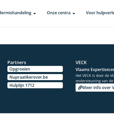
dermishandeling
Onze centra
Voor hulpverl
Partners
VECK
Opgroeien
Vlaams Expertisece
Het VECK is door de V
Nupraatikerover.be
ondersteuning van de
Hulplijn 1712
Meer info over 